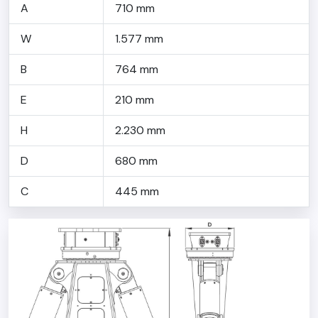
A
710 mm
W
1.577 mm
B
764 mm
E
210 mm
H
2.230 mm
D
680 mm
C
445 mm